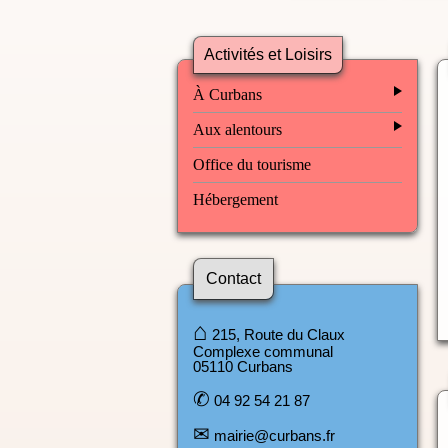
Activités et Loisirs
À Curbans
Aux alentours
Office du tourisme
Hébergement
Contact
⌂
215, Route du Claux
Complexe communal
05110 Curbans
✆
04 92 54 21 87
✉
mairie@curbans.fr