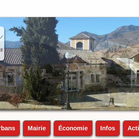
rbans
Mairie
Économie
Infos
Acti